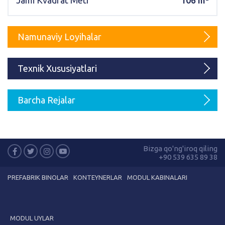
Jami Kvadrat Metr
106 m²
Karmod Magyarország
Karmod United Kingdom
Karmod Norge
Karmod Canada
Namunaviy Loyihalar
Karmod Schweiz
Texnik Xususiyatlari
Barcha Rejalar
Bizga qo'ng'iroq qiling
+90 539 635 89 38
PREFABRIK BINOLAR
KONTEYNERLAR
MODUL KABINALARI
MODUL UYLAR