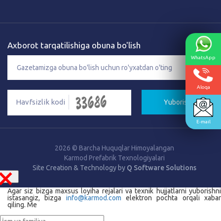
Axborot tarqatilishiga obuna bo'lish
WhatsApp
Aloqa
Yuborish
E-mail
2026 © Barcha Huquqlar Himoyalangan
Karmod Prefabrik Texnologiyalari
×
Site Creation & Technology by
Q Software Solutions
Agar siz bizga maxsus loyiha rejalari va texnik hujjatlarni yuborishni
istasangiz, bizga
info@karmod.com
elektron pochta orqali xaba
qiling. Me