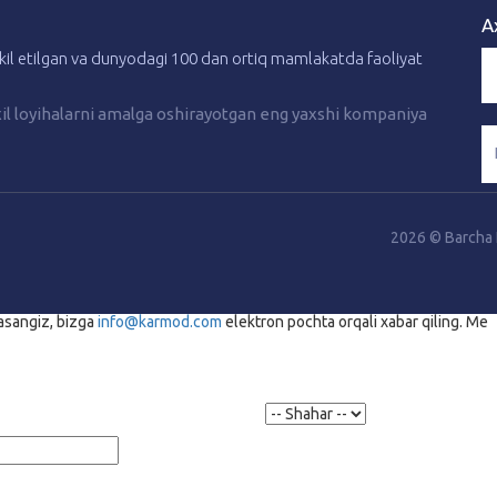
A
hkil etilgan va dunyodagi 100 dan ortiq mamlakatda faoliyat
 xil loyihalarni amalga oshirayotgan eng yaxshi kompaniya
2026 © Barcha
tasangiz, bizga
info@karmod.com
elektron pochta orqali xabar qiling. Me