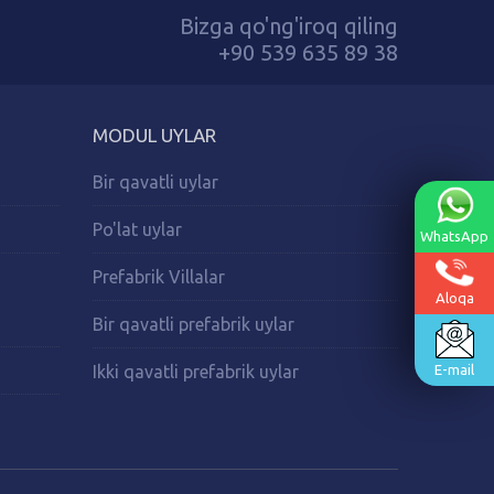
Bizga qo'ng'iroq qiling
+90 539 635 89 38
MODUL UYLAR
Bir qavatli uylar
Po'lat uylar
WhatsApp
Prefabrik Villalar
Aloqa
Bir qavatli prefabrik uylar
Ikki qavatli prefabrik uylar
E-mail