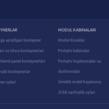
YNERLAR
MODUL KABINALARI
ga ajratilgan konteyner
Modul Kiosklar
lari va Idora konteynerlari
Portativ kabinalar
tlamli panel konteynerlari
Portativ hojatxonalar va
dushxonalar
atli konteynerlar
Sintetik mobil hojatxona
er uylari
Zirhli xavfsizlik uylari