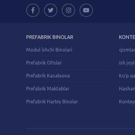
PREFABRIK BINOLAR
KONTE
Modul İshchi Binolari
qismlar
Prefabrik Ofislar
ish joy
Prefabrik Kasalxona
Ko'p qa
Prefabrik Maktablar
Hasham
Prefabrik Harbiy Binolar
Konteyn