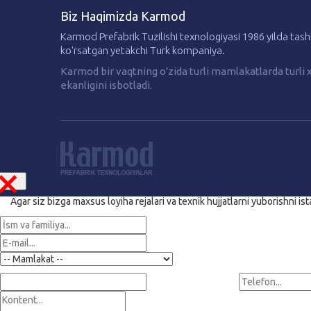
Biz Haqimizda Karmod
Karmod Prefabrik Tuzilishi texnologiyasi 1986 yilda tas
ko'rsatgan yetakchi Turk kompaniya.
Karmod bir vaqtning o'zida turli mamlakatlarda turli
ekanligini isbotladi.
×
Agar siz bizga maxsus loyiha rejalari va texnik hujjatlarni yuborishni is