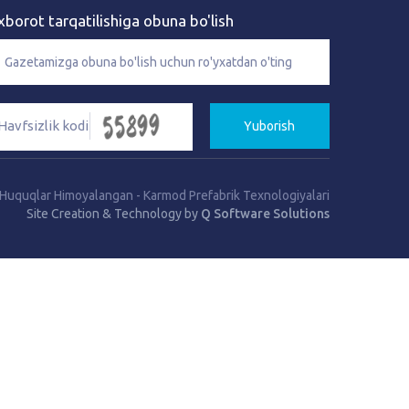
xborot tarqatilishiga obuna bo'lish
Yuborish
 Huquqlar Himoyalangan
-
Karmod Prefabrik Texnologiyalari
Site Creation & Technology by
Q Software Solutions